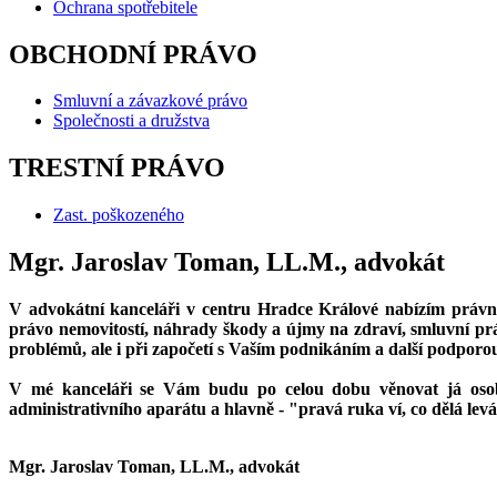
Ochrana spotřebitele
OBCHODNÍ PRÁVO
Smluvní a závazkové právo
Společnosti a družstva
TRESTNÍ PRÁVO
Zast. poškozeného
Mgr. Jaroslav Toman, LL.M., advokát
V advokátní kanceláři v centru Hradce Králové nabízím právn
právo nemovitostí, náhrady škody a újmy na zdraví, smluvní p
problémů, ale i při započetí s Vaším podnikáním a další podporou
V mé kanceláři se Vám budu po celou dobu věnovat já osobn
administrativního aparátu a hlavně - "pravá ruka ví, co dělá lev
Mgr. Jaroslav Toman, LL.M., advokát