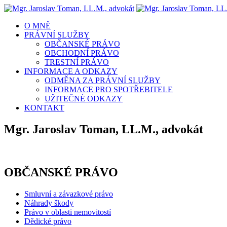
O MNĚ
PRÁVNÍ SLUŽBY
OBČANSKÉ PRÁVO
OBCHODNÍ PRÁVO
TRESTNÍ PRÁVO
INFORMACE A ODKAZY
ODMĚNA ZA PRÁVNÍ SLUŽBY
INFORMACE PRO SPOTŘEBITELE
UŽITEČNÉ ODKAZY
KONTAKT
Mgr. Jaroslav Toman, LL.M., advokát
OBČANSKÉ PRÁVO
Smluvní a závazkové právo
Náhrady škody
Právo v oblasti nemovitostí
Dědické právo