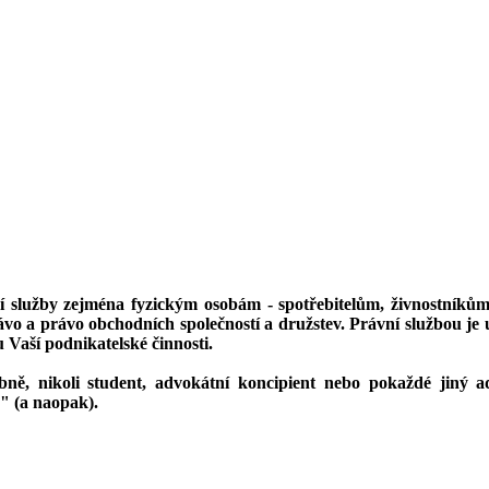
í služby zejména fyzickým osobám - spotřebitelům, živnostník
rávo a právo obchodních společností a družstev. Právní službou 
 Vaší podnikatelské činnosti.
ě, nikoli student, advokátní koncipient nebo pokaždé jiný ad
á" (a naopak).